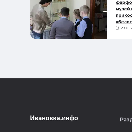
фарфо
музей
прикос
«белог
29.01.
Ивановка
.
инфо
Раз