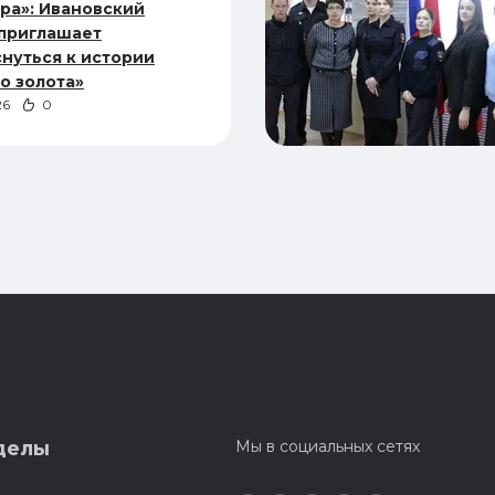
ра»: Ивановский
 приглашает
нуться к истории
о золота»
26
0
делы
Мы в социальных сетях