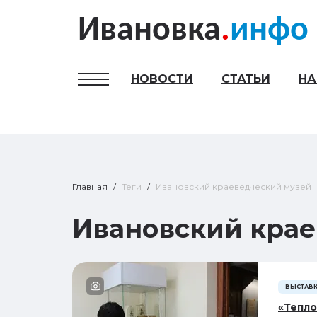
Ивановка
.
инфо
НОВОСТИ
СТАТЬИ
Н
Гамбургер меню
Главная
Теги
Ивановский краеведческий музей
Ивановский крае
ВЫСТАВ
«Тепло