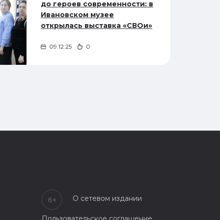
до героев современности: в
Ивановском музее
открылась выставка «СВОи»
09.12.25
0
О сетевом издании
6+
Пользовательское соглашение