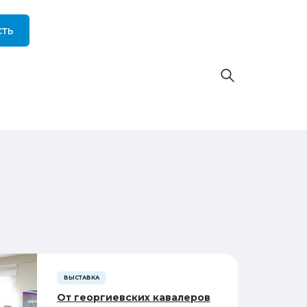
ть
ВЫСТАВКА
От георгиевских кавалеров