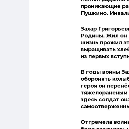
проникающие ран
Пушкино. Инвали
Захар Григорьев
Родины. Жил он 
жизнь прожил эт
выращивать хлеб
из первых вступи
В годы войны За
оборонять колыб
героя он перенё
тяжелораненым п
здесь солдат ок
самоотверженны
Отгремела война