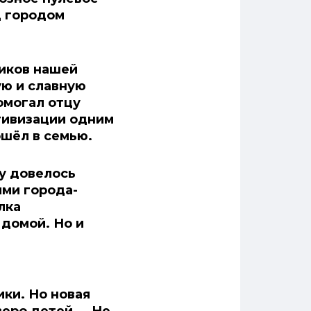
д городом
ников нашей
ую и славную
омогал отцу
тивизации одним
ошёл в семью.
у довелось
ми города-
лка
домой. Но и
ики. Но новая