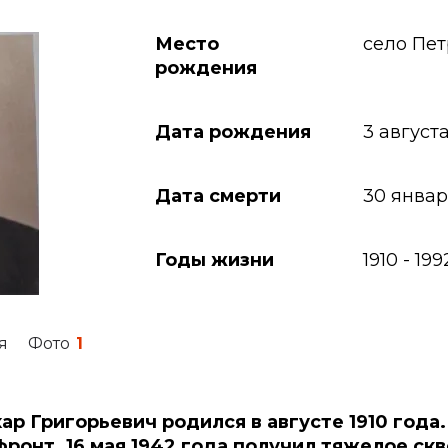
Место
село Пе
рождения
Дата рождения
3 августа
Дата смерти
30 январ
Годы жизни
1910
-
199
я
Фото
1
ар Григорьевич родился в августе 1910 года
ронт. 16 мая 1942 года получил тяжелое ск