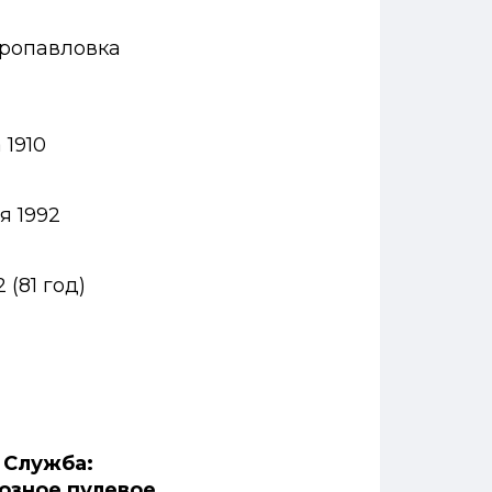
тропавловка
 1910
я 1992
2
(
81
год
)
. Служба:
возное пулевое