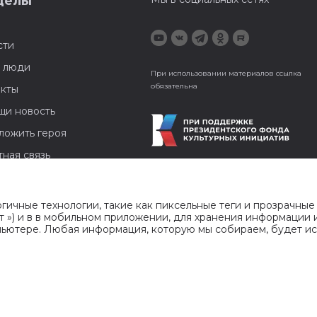
делы
сти
 люди
При использовании материалов ссылка
обязательна
акты
щи новость
ложить героя
ная связь
щь проекту
ма на сайте
огичные технологии, такие как пиксельные теги и прозрачные
йт ») и в в мобильном приложении, для хранения информации
вский округ
ьютере. Любая информация, которую мы собираем, будет ис