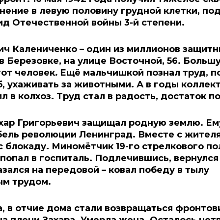
ение в левую половину грудной клетки, по
д Отечественной войны 3-й степени.
ич Калениченко – один из миллионов защит
в Березовке, на улице Восточной, 56. Больш
от человек
.
Ещё мальчишкой познал труд, п
, ухаживать за животными. А в годы коллек
л в колхоз. Труд стал в радость, достаток п
хар Григорьевич защищал родную землю. Ем
ель революции Ленинград. Вместе с жителя
с блокаду. Миномётчик 19-го стрелкового по
опал в госпиталь. Подлечившись, вернулся 
азался на передовой – ковал победу в тылу
м трудом.
, в отчие дома стали возвращаться фронтов