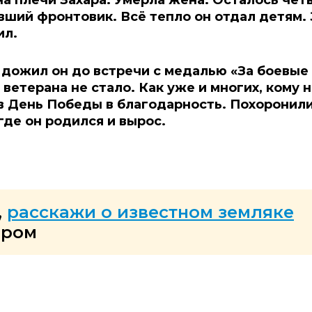
на плечи Захара. Умерла жена. Осталось чет
вший фронтовик. Всё тепло он отдал детям. 
ил.
 дожил он до встречи с медалью «За боевые 
 ветерана не стало. Как уже и многих, кому
в День Победы в благодарность. Похоронили
где он родился и вырос.
,
расскажи о известном земляке
ером