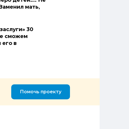
веро детей…. Не
Заменил мать,
заслуги» 30
 не сможем
 его в
Помочь проекту