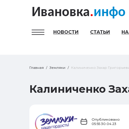
Ивановка
.
инфо
НОВОСТИ
СТАТЬИ
Н
Гамбургер меню
Главная
Земляки
Калиниченко Захар Григорьев
Калиниченко Зах
Опубликовано
05:55 30.04.23