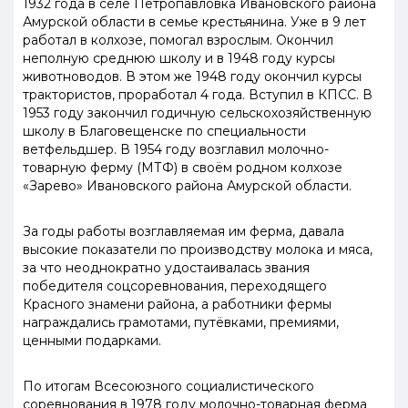
1932 года в селе Петропавловка Ивановского района
Амурской области в семье крестьянина.
Уже в 9 лет
работал в колхозе, помогал взрослым. Окончил
неполную среднюю школу и в 1948 году курсы
животноводов. В этом же 1948 году окончил курсы
трактористов, проработал 4 года. Вступил в КПСС.
В
1953 году закончил годичную сельскохозяйственную
школу в Благовещенске по специальности
ветфельдшер. В 1954 году возглавил молочно-
товарную ферму (МТФ) в своём родном колхозе
«Зарево» Ивановского района Амурской области.
За годы работы возглавляемая им ферма, давала
высокие показатели по производству молока и мяса,
за что неоднократно удостаивалась звания
победителя соцсоревнования, переходящего
Красного знамени района, а работники фермы
награждались грамотами, путёвками, премиями,
ценными подарками.
По итогам Всесоюзного социалистического
соревнования в 1978 году молочно-товарная ферма