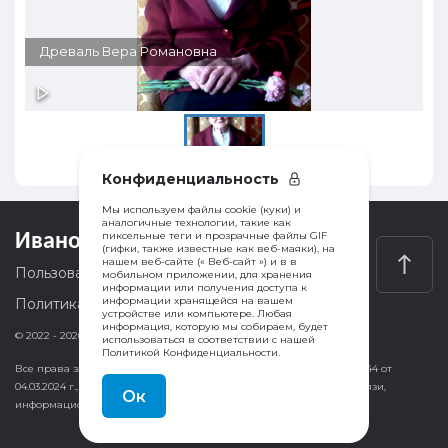
Древаль Вера Романовна
Конфиденциальность
Мы используем файлы cookie (куки) и
аналогичные технологии, такие как
пиксельные теги и прозрачные файлы GIF
Ивановка
.
инфо
(гифки, также известные как веб-маяки), на
нашем веб-сайте (« Веб-сайт ») и в в
Пользовательское соглашение
мобильном приложении, для хранения
информации или получения доступа к
информации хранящейся на вашем
Политика конфиденциальности
устройстве или компьютере. Любая
информация, которую мы собираем, будет
© 2022 -
2026
использоваться в соответствии с нашей
Политикой Конфиденциальности.
Все права защищены. Запись о регистрации СМИ ЭЛ № ФС77-86844 от
04.03.2024 г., выдано Федеральной службой по надзору в сфере связи,
Ок
информационных технологий и массовых коммуникаций.