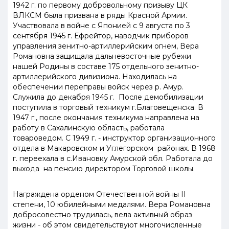
1942
г. по первому добровольному призыву ЦК
ВЛКСМ была призвана в ряды Красной Армии.
Участвовала в войне с Японией с
9
августа по
3
сентября
1945
г. Ефрейтор, наводчик приборов
управления зенитно-артиллерийским огнем, Вера
Романовна защищала дальневосточные рубежи
нашей Родины в составе
175
отдельного зенитно-
артиллерийского дивизиона. Находилась на
обеспечении переправы войск через р. Амур.
Служила до декабря
1945
г. После демобилизации
поступила в торговый техникум г.Благовещенска. В
1947
г., после окончания техникума направлена на
работу в Сахалинскую область, работала
товароведом. С
1949
г. - инструктор организационного
отдела в Макаровском и Углегорском районах. В
1968
г. переехала в с.Ивановку Амурской обл. Работала до
выхода на пенсию директором Торговой школы.
Награждена орденом Отечественной войны
II
степени,
10
юбилейными медалями. Вера Романовна
добросовестно трудилась, вела активный образ
жизни - об этом свидетельствуют многочисленные