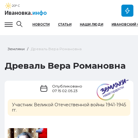
20
° C
Ивановка
.
инфо
НОВОСТИ
СТАТЬИ
НАШИ ЛЮДИ
ИВАНОВСКИЙ 
Гамбургер меню
Земляки
Древаль Вера Романовна
Древаль Вера Романовна
Опубликовано
07:15 02.05.23
Участник Великой Отечественной войны 1941-1945
гг.