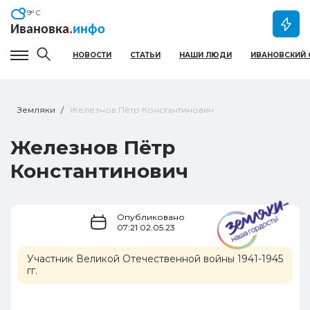
9
° C
Ивановка
.
инфо
НОВОСТИ
СТАТЬИ
НАШИ ЛЮДИ
ИВАНОВСКИЙ 
Гамбургер меню
Земляки
Железнов Пётр Константинович
Железнов Пётр
Константинович
Опубликовано
07:21 02.05.23
Участник Великой Отечественной войны 1941-1945
гг.