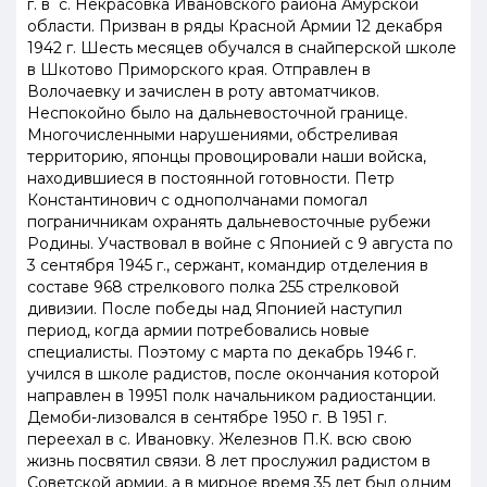
г. в с. Некрасовка Ивановского района Амурской
области. Призван в ряды Красной Армии 12 декабря
1942 г. Шесть месяцев обучался в снайперской школе
в Шкотово Приморского края. Отправлен в
Волочаевку и зачислен в роту автоматчиков.
Неспокойно было на дальневосточной границе.
Многочисленными нарушениями, обстреливая
территорию, японцы провоцировали наши войска,
находившиеся в постоянной готовности. Петр
Константинович с однополчанами помогал
пограничникам охранять дальневосточные рубежи
Родины. Участвовал в войне с Японией с 9 августа по
3 сентября 1945 г., сержант, командир отделения в
составе 968 стрелкового полка 255 стрелковой
дивизии. После победы над Японией наступил
период, когда армии потребовались новые
специалисты. Поэтому с марта по декабрь 1946 г.
учился в школе радистов, после окончания которой
направлен в 19951 полк начальником радиостанции.
Демоби-лизовался в сентябре 1950 г. В 1951 г.
переехал в с. Ивановку. Железнов П.К. всю свою
жизнь посвятил связи. 8 лет прослужил радистом в
Советской армии, а в мирное время 35 лет был одним