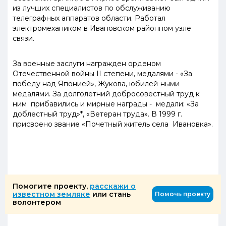
из лучших специалистов по обслуживанию
телеграфных аппаратов области. Работал
электромехаником в Ивановском районном узле
связи.
За военные заслуги награжден орденом
Отечественной войны II степени, медалями - «За
победу над Японией», Жукова, юбилей-ными
медалями. За долголетний добросовестный труд к
ним прибавились и мирные награды - медали: «За
доблестный труд»*, «Ветеран труда». В 1999 г.
присвоено звание «Почетный житель села Ивановка».
Помогите проекту,
расскажи о
известном земляке
или стань
Помочь проекту
волонтером