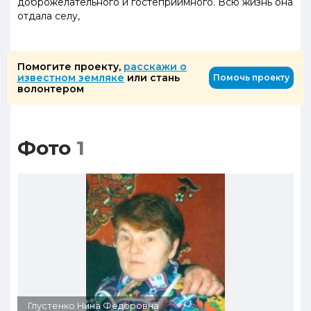
доброжелательного и гостеприимного. Всю жизнь она
отдала селу,
Помогите проекту,
расскажи о
известном земляке
или стань
Помочь проекту
волонтером
Фото
1
Глустенко Нина Фёдоровна