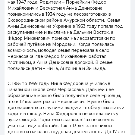
мая 1947 года. Родители – Порчайкин Фёдор
Михайлович и Бесчастная Анна Денисовна
познакомились в 1934 году на лесозаготовках в
Сковородинском районе Амурской области. Семья
Анны Денисовны на Украине в 1933 году попала под
раскулачивание и выслана на Дальний Восток, а
Фёдор Михайлович приехал на лесозаготовки по
рабочей путёвке из Мордовии. Когда появилась
возможность, молодая семья переехала в село
Черкасовка, где Фёдор Михайлович работал
плотником, а Анна Денисовна дояркой. В семье
появились дети – Нина, Антонина и Зинаида.
С 1955 по 1959 годы Нина Фёдоровна училась в
начальной школе села Черкасовка. Дальнейшее
образование можно было получить в селе Ерковцы,
что в 12 километрах от Черкасовки. Нужно было
договариваться с чужими людьми, чтобы у них жить и
ходить в школу. Нина Фёдоровна не хотела жить у
чужих людей. Родители сказали: «Раз не хочешь
учиться - иди работай». Так в 13 лет закончилось
детство и началась трудовая деятельность. До 17 лет