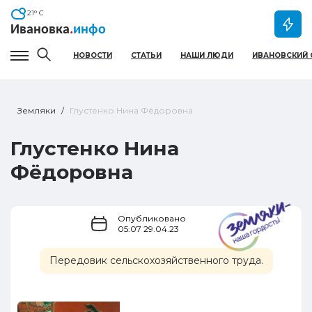
21
° C
Ивановка
.
инфо
НОВОСТИ
СТАТЬИ
НАШИ ЛЮДИ
ИВАНОВСКИЙ 
Гамбургер меню
Земляки
Глустенко Нина Фёдоровна
Глустенко Нина
Фёдоровна
Опубликовано
05:07 29.04.23
Передовик сельскохозяйственного труда.