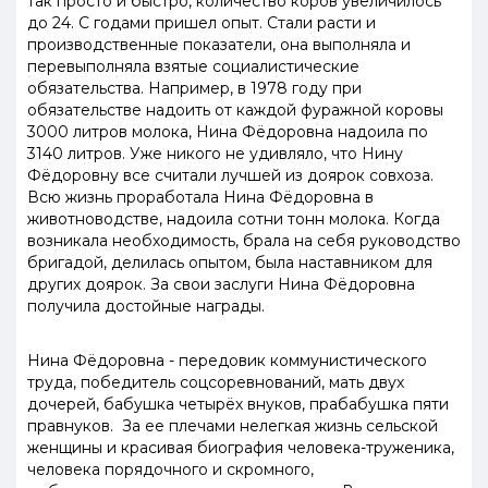
так просто и быстро, количество коров увеличилось
до 24. С годами пришел опыт. Стали расти и
производственные показатели, она выполняла и
перевыполняла взятые социалистические
обязательства. Например, в 1978 году при
обязательстве надоить от каждой фуражной коровы
3000 литров молока, Нина Фёдоровна надоила по
3140 литров. Уже никого не удивляло, что Нину
Фёдоровну все считали лучшей из доярок совхоза.
Всю жизнь проработала Нина Фёдоровна в
животноводстве, надоила сотни тонн молока. Когда
возникала необходимость, брала на себя руководство
бригадой, делилась опытом, была наставником для
других доярок. За свои заслуги Нина Фёдоровна
получила достойные награды.
Нина Фёдоровна - передовик коммунистического
труда, победитель соцсоревнований, мать двух
дочерей, бабушка четырёх внуков, прабабушка пяти
правнуков. За ее плечами нелегкая жизнь сельской
женщины и красивая биография человека-труженика,
человека порядочного и скромного,