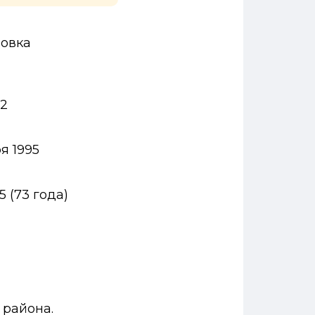
новка
22
я 1995
5
(
73
года
)
 района.