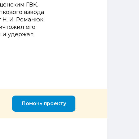
­щенским ГВК.
лкового взвода
 Н. И. Романюк
ичтожил его
л и удержал
Помочь проекту