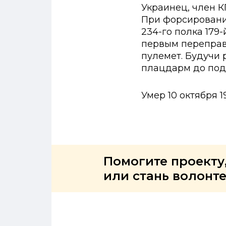
Украинец, член КП
При форсировани
234-го полка 179
первым переправ
пулемет. Будучи 
плацдарм до под
Умер 10 октября 19
Помогите проекту
или стань волонт