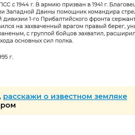
СС с 1944 г. В армию призван в 1941 г. Благове
и Западной Двины помощник ко­мандира стре
-й дивизии 1-го Прибалтийского фронта сержант
ился на захваченный врагом правый берег, ун
раненым, с груп­пой бойцов захватил, расшири
хода основных сил полка.
95 г.
,
расскажи о известном земляке
ером