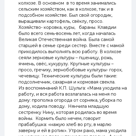
колхозе. В основном в то время занимались
сельским хозяйством, как в колхозе, так и в
подсобном хозяйстве. Был свой огородик,
выращивали картофель, свёклу, просо.
Хозяйство- коровка, куры, бараны. Клавдии
было всего семь-восемь лет, когда началась
Великая Отечественная война. Была самой
старшей в семье среди сестер. Вместе с мамой
приходилось выполнять всю работу. В колхозе
сеяли зерновые культуры – пшеницу, рожь,
ячмень, овёс, кукурузу. Крупные культуры –
просо, гречиху, зернобобовые культуры- горох,
чечевицу. Технические культуры были такие:
подсолнечник, сахарная и кормовая свекла.
Из воспоминаний К.П. Шульга: «Мама уходила на
работу, и вся работа возлагалась на меня по
дому: прополка огорода от сорняка, уборка по
дому, ходила поводу. Нянчила младшую
сестренку Нину, которая родилась во время
войны. Кормить было нечем, говорит
прабабушка: «нажую хлеб во рту, в марлю
заверну и ей в ротик». Утром рано, мама уходила