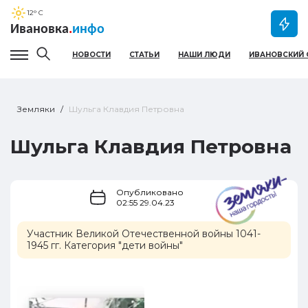
12
° C
Ивановка
.
инфо
НОВОСТИ
СТАТЬИ
НАШИ ЛЮДИ
ИВАНОВСКИЙ 
Гамбургер меню
Земляки
Шульга Клавдия Петровна
Шульга Клавдия Петровна
Опубликовано
02:55 29.04.23
Участник Великой Отечественной войны 1041-
1945 гг. Категория "дети войны"