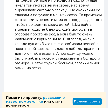
на колхозное поле и приходила поздно.
А ещё
имела три гектара земли своей, в то время
выращивали сахарную свёклу. По окончании её
сдавали и получали в мешках сахар. Со временем
скот кормить нечем, и мама его продала, для того
чтобы прокормить своих детей. Шла война,
тяжёлые годы, не было дождей картофель в
огороде просто не рос, а если был, то очень
маленький с куриное яйцо. Был голод, жили в
холоде кушать было нечего, собирали весной с
поля гнилой картофель, листья лебеды, крапивы
для того чтобы выжить. А про одежду можно
было, и забыть, носили с мешковины и большого
размера. Летом ходили босиком, валенки зимой
одни - на всех».
Помогите проекту,
расскажи о
известном земляке
или стань
Помочь проекту
волонтером