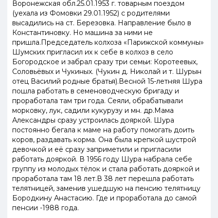
Воронежская обл.25.01.1953 г. товарным поездом
(уехала из Фомовки 29.01.1952) с родителями
высадились на ст. Березовка. Направление было в
Константиновку. Но машина за ними не
пришла.Председатель колхоза «Парижской коммуны»
Шумских пригласил их к себе в колхоз в село
Богородское и забрал сразу три семьи: Коротеевых,
Соловьёвых и Чукиных. (Чукин д. Николай и т. Шурын
отец Василий родные братья).Весной 15-летняя Шура
пошла работать в семеноводческую бригаду и
проработала там три года. Сеяли, обрабатывали
морковку, лук, садили кукурузу и мн. др.Мама
Александры сразу устроилась дояркой. Шура
постоянно бегала к маме на работу помогать доить
коров, раздавать корма. Она была крепкой шустрой
девочкой и её сразу заприметили и пригласили
работать дояркой. В 1956 году Шура набрала себе
группу из молодых тёлок и стала работать дояркой и
проработала там 18 лет.В 38 лет перешла работать
телятницей, заменив ушедшую на пенсию телятницу
Бородкину Анастасию. Где и проработала до самой
пенсии -1988 года.