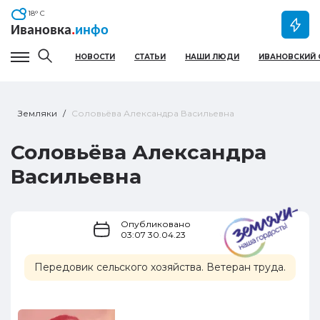
18
° C
Ивановка
.
инфо
НОВОСТИ
СТАТЬИ
НАШИ ЛЮДИ
ИВАНОВСКИЙ 
Гамбургер меню
Земляки
Соловьёва Александра Васильевна
Соловьёва Александра
Васильевна
Опубликовано
03:07 30.04.23
Передовик сельского хозяйства. Ветеран труда.