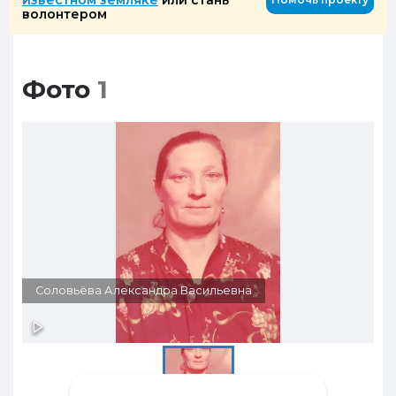
известном земляке
или стань
волонтером
Фото
1
Соловьёва Александра Васильевна