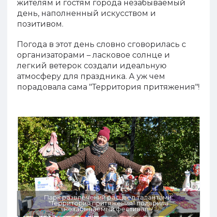
жителям и гостям города незабываемый
день, наполненный искусством и
позитивом.
Погода в этот день словно сговорилась с
организаторами – ласковое солнце и
легкий ветерок создали идеальную
атмосферу для праздника. А уж чем
порадовала сама "Территория притяжения"!
Парк развлечений расцвел талантами:
"Территория притяжения" подарила
незабываемый фестиваль!