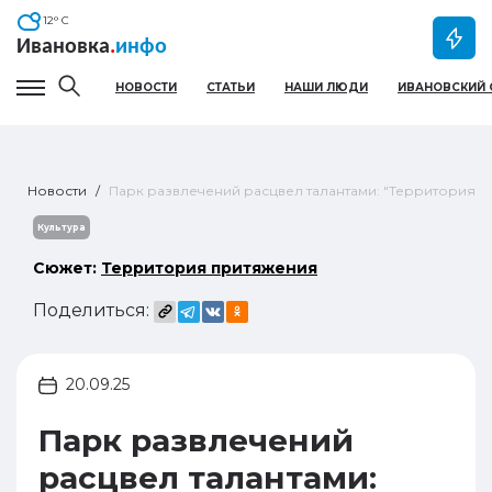
12
° C
Ивановка
.
инфо
НОВОСТИ
СТАТЬИ
НАШИ ЛЮДИ
ИВАНОВСКИЙ 
Гамбургер меню
Новости
Парк развлечений расцвел талантами: "Территория 
Культура
Сюжет:
Территория притяжения
Поделиться:
20.09.25
Парк развлечений
расцвел талантами: